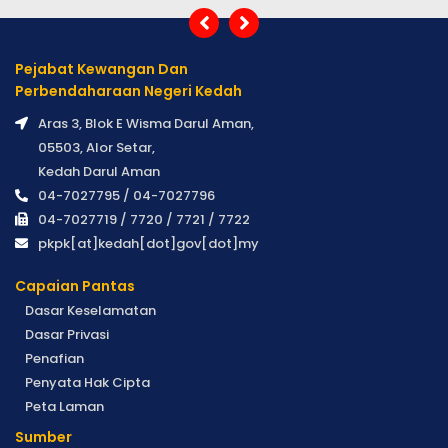
Pejabat Kewangan Dan
Perbendaharaan Negeri Kedah
Aras 3, Blok E Wisma Darul Aman,
05503, Alor Setar,
Kedah Darul Aman
04-7027795 / 04-7027796
04-7027719 / 7720 / 7721 / 7722
pkpk[at]kedah[dot]gov[dot]my
Capaian Pantas
Dasar Keselamatan
Dasar Privasi
Penafian
Penyata Hak Cipta
Peta Laman
Sumber