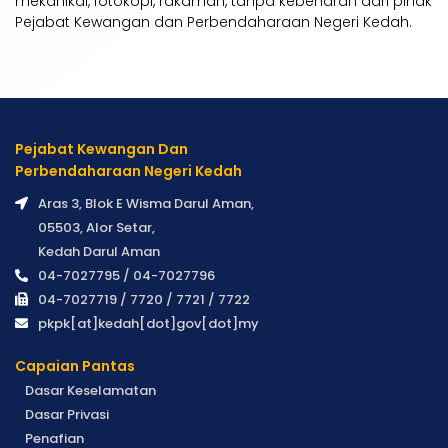
mekanikal, fotokopi, rakaman, tanpa kebenaran dari pihak
Pejabat Kewangan dan Perbendaharaan Negeri Kedah.
Pejabat Kewangan Dan
Perbendaharaan Negeri Kedah
Aras 3, Blok E Wisma Darul Aman,
05503, Alor Setar,
Kedah Darul Aman
04-7027795 / 04-7027796
04-7027719 / 7720 / 7721 / 7722
pkpk[at]kedah[dot]gov[dot]my
Capaian Pantas
Dasar Keselamatan
Dasar Privasi
Penafian