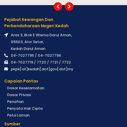
Pejabat Kewangan Dan
Perbendaharaan Negeri Kedah
Aras 3, Blok E Wisma Darul Aman,
05503, Alor Setar,
Kedah Darul Aman
04-7027795 / 04-7027796
04-7027719 / 7720 / 7721 / 7722
pkpk[at]kedah[dot]gov[dot]my
Capaian Pantas
Dasar Keselamatan
Dasar Privasi
Penafian
Penyata Hak Cipta
Peta Laman
Sumber