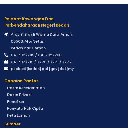
Pejabat Kewangan Dan
Perbendaharaan Negeri Kedah
Aras 3, Blok E Wisma Darul Aman,
05503, Alor Setar,
Kedah Darul Aman
04-7027795 / 04-7027796
04-7027719 / 7720 / 7721 / 7722
pkpk[at]kedah[dot]gov[dot]my
Capaian Pantas
Dasar Keselamatan
Dasar Privasi
Penafian
Penyata Hak Cipta
Peta Laman
Sumber